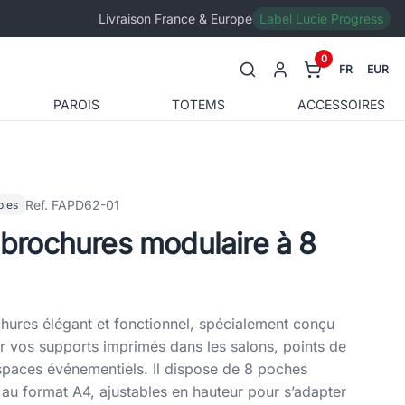
Livraison France & Europe
Label Lucie Progress
0
FR
EUR
PAROIS
TOTEMS
ACCESSOIRES
Ref. FAPD62-01
bles
e‑brochures modulaire à 8
chures élégant et fonctionnel, spécialement conçu
r vos supports imprimés dans les salons, points de
espaces événementiels. Il dispose de 8 poches
 au format A4, ajustables en hauteur pour s’adapter