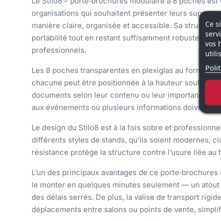
Le Stilo8 – porte‑brochures modulaire à 8 poches est
organisations qui souhaitent présenter leurs supports
Ce s
manière claire, organisée et accessible. Sa structure
serv
portabilité tout en restant suffisamment robuste pour
vos 
professionnels.
util
Poli
Les 8 poches transparentes en plexiglas au format A4 
chacune peut être positionnée à la hauteur souhaitée, 
documents selon leur contenu ou leur importance. Ce
aux événements où plusieurs informations doivent être
Le design du Stilo8 est à la fois sobre et professionne
différents styles de stands, qu’ils soient modernes, c
résistance protège la structure contre l’usure liée au
L’un des principaux avantages de ce porte‑brochures e
le monter en quelques minutes seulement — un atout 
des délais serrés. De plus, la valise de transport rigi
déplacements entre salons ou points de vente, simplifi