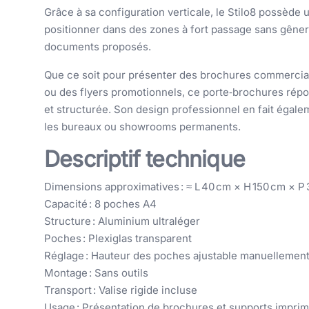
Grâce à sa configuration verticale, le Stilo8 possède 
positionner dans des zones à fort passage sans gêner la
documents proposés.
Que ce soit pour présenter des brochures commercial
ou des flyers promotionnels, ce porte‑brochures répo
et structurée. Son design professionnel en fait égale
les bureaux ou showrooms permanents.
Descriptif technique
Dimensions approximatives : ≈ L 40 cm × H 150 cm × P
Capacité : 8 poches A4
Structure : Aluminium ultraléger
Poches : Plexiglas transparent
Réglage : Hauteur des poches ajustable manuellemen
Montage : Sans outils
Transport : Valise rigide incluse
Usage : Présentation de brochures et supports impri