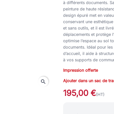
à différents documents. S
peinture de haute résistanc
design épuré met en valeur
conservant une esthétique 
et sans outils, et il est liv
déplacements et protège l’
optimise l’espace au sol t
documents. Idéal pour les
d’accueil, il aide à structu
à vos supports de commun
Impression offerte
Ajouter dans un sac de tr
search
195,00 €
(HT)