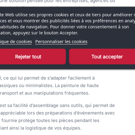
 une solution pensée pour les entreprises, agences ou
 imprimés (brochures, dépliants, catalogues) de
ite Web utilise ses propres cookies et ceux de tiers pour améliorer 
 en aluminium ultralégère offre une excellente
ices et vous montrer des publicités liées à vos préférences en anal
 une utilisation répétée dans des environnements
habitudes de navigation. Pour donner votre consentement à son
isation, appuyez sur le bouton Accepter.
tique de cookies
Personnaliser les cookies
sont disposées verticalement sur le totem, et
ce qui offre une grande flexibilité d’affichage des
Rejeter tout
Tout accepter
 système modulable convient particulièrement bien
 mises à disposition du public.
l, ce qui lui permet de s’adapter facilement à
lassiques ou minimalistes. La peinture de haute
 transport et aux manipulations fréquentes.
st sa facilité d’assemblage sans outils, qui permet de
appréciable lors des préparations d’événements avec
de fournie protège toutes les pièces pendant les
ant ainsi la logistique de vos équipes.