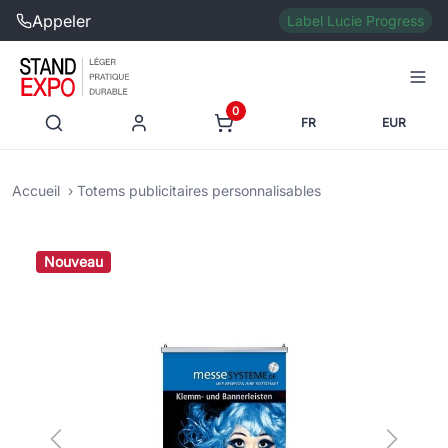
Appeler
Label Lucie Progress
0
FR
EUR
Accueil
Totems publicitaires personnalisables
Nouveau
Previous
Next