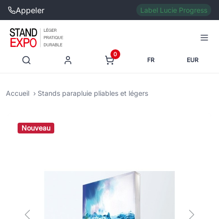
Appeler
Label Lucie Progress
0
FR
EUR
Accueil
Stands parapluie pliables et légers
Nouveau
Previous
Next