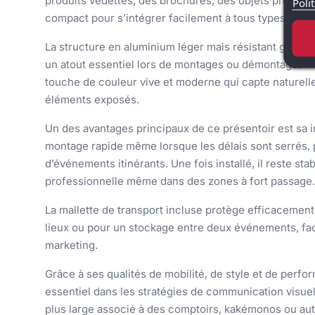
produits vedettes, des brochures, des objets promotio
Poli
compact pour s’intégrer facilement à tous types d’es
La structure en aluminium léger mais résistant garanti
un atout essentiel lors de montages ou démontages fr
touche de couleur vive et moderne qui capte naturellem
éléments exposés.
Un des avantages principaux de ce présentoir est sa ins
montage rapide même lorsque les délais sont serrés, 
d’événements itinérants. Une fois installé, il reste sta
professionnelle même dans des zones à fort passage.
La mallette de transport incluse protège efficacement
lieux ou pour un stockage entre deux événements, faci
marketing.
Grâce à ses qualités de mobilité, de style et de perf
essentiel dans les stratégies de communication visuell
plus large associé à des comptoirs, kakémonos ou aut