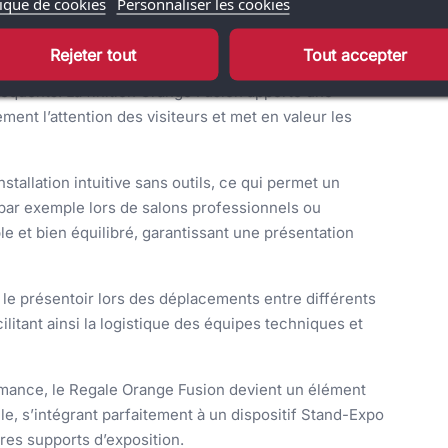
nnels ou des éléments visuels clés, tout en restant
tique de cookies
Personnaliser les cookies
paces Stand-Expo.
Rejeter tout
Tout accepter
t une excellente solidité et une manipulation aisée —
équents. La finition Orange Fusion apporte une
ent l’attention des visiteurs et met en valeur les
tallation intuitive sans outils, ce qui permet un
par exemple lors de salons professionnels ou
ble et bien équilibré, garantissant une présentation
 le présentoir lors des déplacements entre différents
litant ainsi la logistique des équipes techniques et
ormance, le Regale Orange Fusion devient un élément
e, s’intégrant parfaitement à un dispositif Stand-Expo
res supports d’exposition.