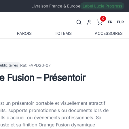
Livraison France & Europe
Label Lucie Progress
0
FR
EUR
PAROIS
TOTEMS
ACCESSOIRES
Ref. FAPD20-07
blicitaires
 Fusion – Présentoir
t un présentoir portable et visuellement attractif
its, supports promotionnels ou documents lors de
alls d’accueil ou événements professionnels. Sa
uste et sa finition Orange Fusion dynamique