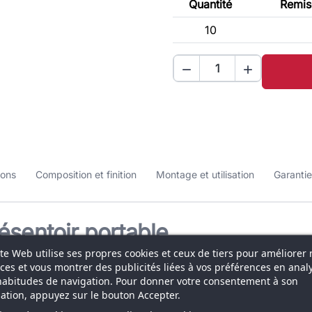
Quantité
Remise
10


ions
Composition et finition
Montage et utilisation
Garantie
ésentoir portable
ite Web utilise ses propres cookies et ceux de tiers pour améliorer 
n pensée pour les professionnels qui souhaitent
ices et vous montrer des publicités liées à vos préférences en anal
c des dimensions d’environ 40 cm de largeur × 40 cm
habitudes de navigation. Pour donner votre consentement à son
isation, appuyez sur le bouton Accepter.
’exposition suffisante pour mettre en avant des