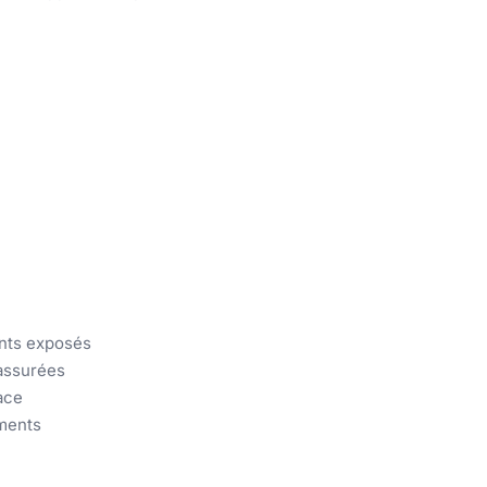
ents exposés
 assurées
cace
ements