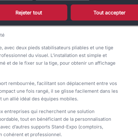
vos besoins d’affichage selon l’espace disponible :
Rejeter tout
Tout accepter
é
ité
, avec deux pieds stabilisateurs pliables et une tige
fessionnel du visuel. L’installation est simple et
imé et de le fixer sur la tige, pour obtenir un affichage
port rembourrée, facilitant son déplacement entre vos
pact une fois rangé, il se glisse facilement dans les
it un allié idéal des équipes mobiles.
x entreprises qui recherchent une solution
abordable, tout en bénéficiant de la personnalisation
t avec d’autres supports Stand-Expo (comptoirs,
n cohérent et professionnel.