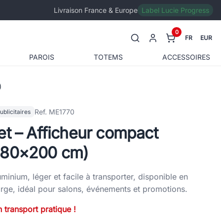
Livraison France & Europe
Label Lucie Progress
0
FR
EUR
PAROIS
TOTEMS
ACCESSOIRES
)
Ref. ME1770
blicitaires
t – Afficheur compact
(80×200 cm)
inium, léger et facile à transporter, disponible en
arge, idéal pour salons, événements et promotions.
 transport pratique !