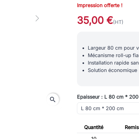
Impression offerte !
35,00 €
Next
(HT)
Largeur 80 cm pour vi
Mécanisme roll-up fia
Installation rapide san
Solution économique 
Epaisseur : L 80 cm * 20
search
Quantité
Remise
10