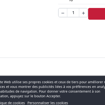


ue et polyvalent qui constitue une solution efficace
ite Web utilise ses propres cookies et ceux de tiers pour améliorer 
salons, foires, événements professionnels, promotions
ices et vous montrer des publicités liées à vos préférences en anal
 la fois léger, rapide à installer et facilement
habitudes de navigation. Pour donner votre consentement à son
es de campagnes promotionnelles tout en respectant
isation, appuyez sur le bouton Accepter.
tique de cookies
Personnaliser les cookies