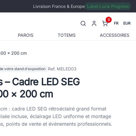
Livraison France & Europe
Label Lucie Progress
0
FR
EUR
PAROIS
TOTEMS
ACCESSOIRES
 300 × 200 cm
Ref. MELED03
de votre stand d'exposition
us – Cadre LED SEG
300 × 200 cm
cm : cadre LED SEG rétroéclairé grand format
isée incluse, éclairage LED uniforme et montage
ns, points de vente et événements professionnels.