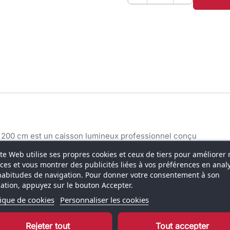
× 200 cm est un caisson lumineux professionnel conçu
une présence visuelle forte et homogène. Ce support
ite Web utilise ses propres cookies et ceux de tiers pour améliorer 
ds d’exposition, les showrooms, les halls d’accueil ou
ices et vous montrer des publicités liées à vos préférences en anal
st essentielle.
habitudes de navigation. Pour donner votre consentement à son
isation, appuyez sur le bouton Accepter.
e visuel textile imprimé avec bord en silicone est
tique de cookies
Personnaliser les cookies
 surface tendue, sans plis et sans bord visible.
t puissante, garantissant une lisibilité optimale même
Rejeter tout
Tout accepter