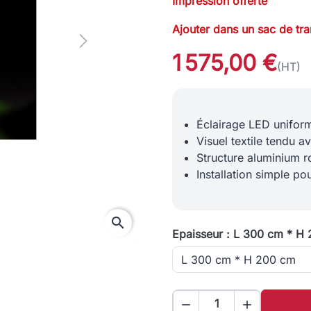
Impression offerte
Ajouter dans un sac de tr
Next
1 575,00 €
(HT)
Éclairage LED uniform
Visuel textile tendu 
Structure aluminium r
Installation simple p
search
Epaisseur : L 300 cm * H

