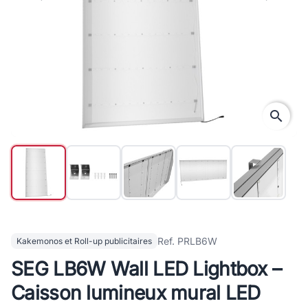
search
Ref. PRLB6W
Kakemonos et Roll-up publicitaires
SEG LB6W Wall LED Lightbox –
Caisson lumineux mural LED