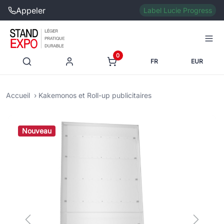
Appeler
Label Lucie Progress
0
FR
EUR
Accueil
Kakemonos et Roll-up publicitaires
Nouveau
Previous
Next