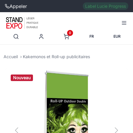
Appeler
Label Lucie Progress
0
FR
EUR
Accueil
Kakemonos et Roll-up publicitaires
Nouveau
Previous
Next