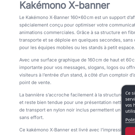
Kakémono X-banner
Le Kakémono X‑Banner 160×60 cm est un support d’affi
spécialement conçu pour optimiser votre communicatio
animations commerciales. Grâce à sa structure en fi
transporte et se déploie en quelques secondes, sans o
pour les équipes mobiles ou les stands à petit espace
Avec une surface graphique de 160 cm de haut et 60 cm 
importante pour vos messages, slogans, logos ou offres 
visiteurs à l’entrée d’un stand, à côté d’un comptoir 
point de vente.
Ce s
La bannière s’accroche facilement à la structure en fo
serv
et reste bien tendue pour une présentation nette et pr
vos 
de transport en nylon noir inclus permettent un trans
util
sans effort.
Poli
Ce kakémono X‑Banner est livré avec l’impression pers