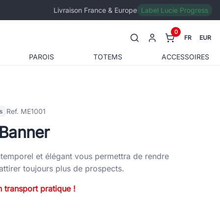
Livraison France & Europe
Label Lucie Progress
0
FR
EUR
PAROIS
TOTEMS
ACCESSOIRES
Ref. ME1001
s
Banner
emporel et élégant vous permettra de rendre
 attirer toujours plus de prospects.
 transport pratique !