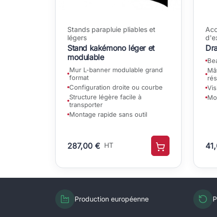
Stands parapluie pliables et
Acc
légers
d'e
Stand kakémono léger et
Dra
modulable
Bea
Mur L-banner modulable grand
Mât
format
rés
Configuration droite ou courbe
Vis
Structure légère facile à
Mon
transporter
Montage rapide sans outil
287,00 €
HT
41
Production européenne
P