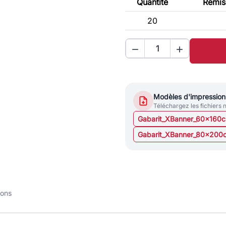
Quantité
Remise
20


Modèles d'impression
Téléchargez les fichiers 
Gabarit_XBanner_60x160
Gabarit_XBanner_80x200
ions