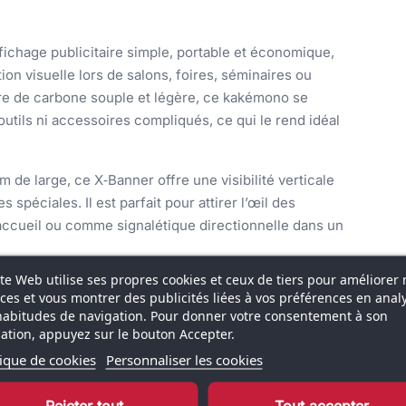
chage publicitaire simple, portable et économique,
n visuelle lors de salons, foires, séminaires ou
bre de carbone souple et légère, ce kakémono se
utils ni accessoires compliqués, ce qui le rend idéal
.
de large, ce X‑Banner offre une visibilité verticale
spéciales. Il est parfait pour attirer l’œil des
d’accueil ou comme signalétique directionnelle dans un
ite Web utilise ses propres cookies et ceux de tiers pour améliorer 
rme de croix (X) grâce à des œillets aux quatre coins,
ices et vous montrer des publicités liées à vos préférences en anal
ofessionnelle. Son poids d’environ 0,8 kg et son sac
habitudes de navigation. Pour donner votre consentement à son
port facile dans des salons ou événements réguliers
isation, appuyez sur le bouton Accepter.
tique de cookies
Personnaliser les cookies
onnalisée de votre visuel offerte, ce qui simplifie
Rejeter tout
Tout accepter