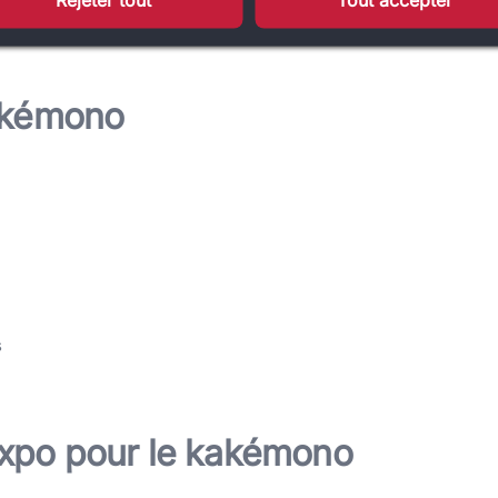
nir un support prêt à l’emploi dès la réception. De
x économique réutilisable sur de nombreux
kakémono
s
xpo pour le kakémono