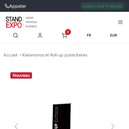
Appeler
Label Lucie Progress
0
FR
EUR
Accueil
Kakemonos et Roll-up publicitaires
Nouveau
Previous
Next