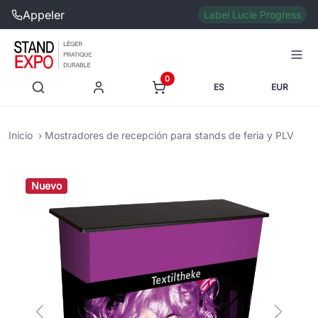
Appeler
Label Lucie Progress
0
ES
EUR
Inicio
Mostradores de recepción para stands de feria y PLV
Nuevo
Previous
Next