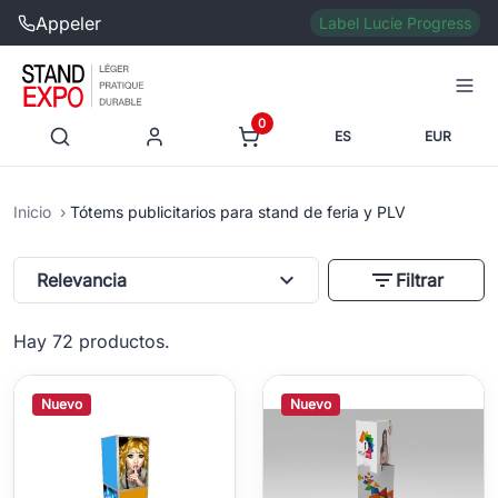
Appeler
Label Lucie Progress
0
ES
EUR
Inicio
Tótems publicitarios para stand de feria y PLV
expand_more
filter_list
Relevancia
Filtrar
Hay 72 productos.
Nuevo
Nuevo