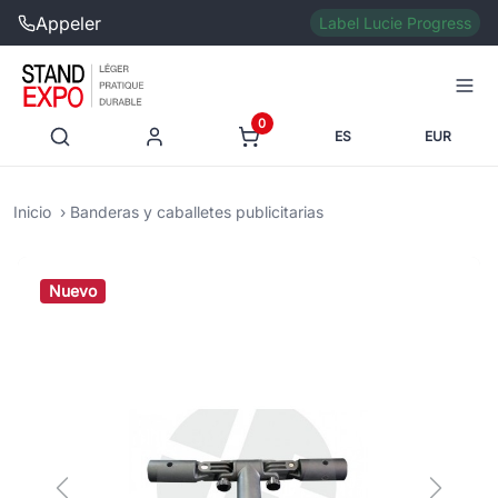
Appeler
Label Lucie Progress
0
ES
EUR
Inicio
Banderas y caballetes publicitarias
Nuevo
Previous
Next