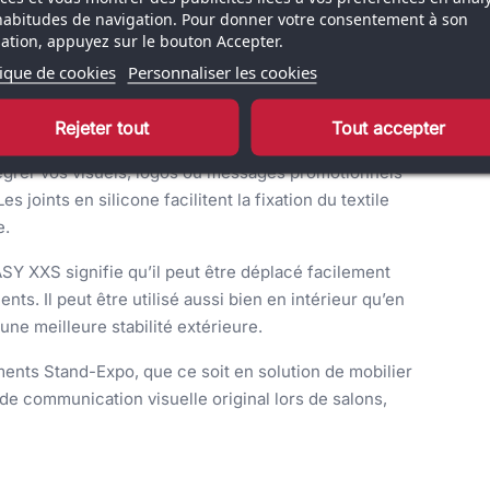
t durabilité. L’installation est extrêmement rapide — il
habitudes de navigation. Pour donner votre consentement à son
isation, appuyez sur le bouton Accepter.
ent placée sur le plateau inférieur, une opération qui
tique de cookies
Personnaliser les cookies
flé, le mobilier se replie et se transporte
ent réduit.
Rejeter tout
Tout accepter
ression sublimée all-over sur toile polyester 100 %
ntégrer vos visuels, logos ou messages promotionnels
s joints en silicone facilitent la fixation du textile
e.
Y XXS signifie qu’il peut être déplacé facilement
ts. Il peut être utilisé aussi bien en intérieur qu’en
 une meilleure stabilité extérieure.
ments Stand-Expo, que ce soit en solution de mobilier
e communication visuelle original lors de salons,