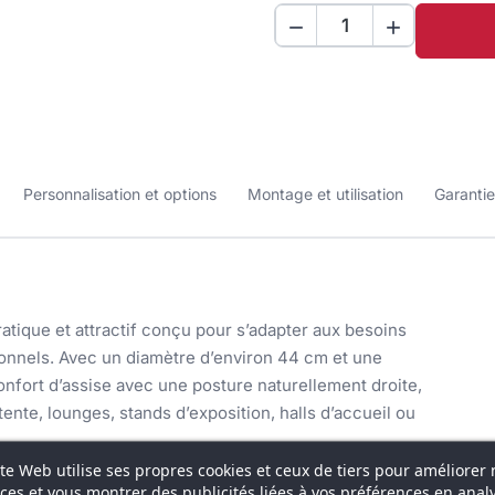


Personnalisation et options
Montage et utilisation
Garantie
tique et attractif conçu pour s’adapter aux besoins
nnels. Avec un diamètre d’environ 44 cm et une
onfort d’assise avec une posture naturellement droite,
tente, lounges, stands d’exposition, halls d’accueil ou
ite Web utilise ses propres cookies et ceux de tiers pour améliorer 
 toile polyester de qualité montée sur un plateau en
ices et vous montrer des publicités liées à vos préférences en anal