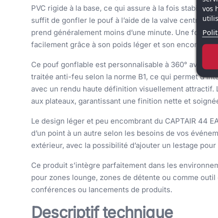
PVC rigide à la base, ce qui assure à la fois stabilité e
vos 
util
suffit de gonfler le pouf à l’aide de la valve centralem
Poli
prend généralement moins d’une minute. Une fois dégon
facilement grâce à son poids léger et son encombrem
Ce pouf gonflable est personnalisable à 360° avec imp
traitée anti-feu selon la norme B1, ce qui permet d’i
avec un rendu haute définition visuellement attractif. Le
aux plateaux, garantissant une finition nette et soigné
Le design léger et peu encombrant du CAPTAIR 44 EAS
d’un point à un autre selon les besoins de vos événemen
extérieur, avec la possibilité d’ajouter un lestage pour
Ce produit s’intègre parfaitement dans les environne
pour zones lounge, zones de détente ou comme outil d
conférences ou lancements de produits.
Descriptif technique