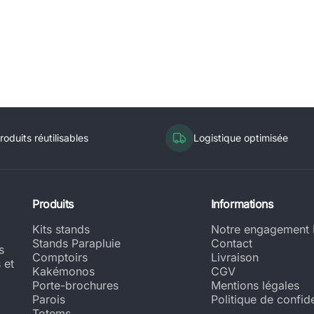
roduits réutilisables
Logistique optimisée
Produits
Informations
Kits stands
Notre engagement
Stands Parapluie
Contact
s
Comptoirs
Livraison
 et
Kakémonos
CGV
à
Porte-brochures
Mentions légales
Parois
Politique de confide
Totems