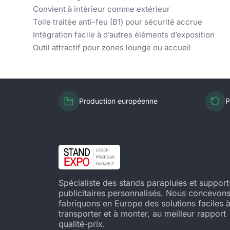
Convient à intérieur comme extérieur
Toile traitée anti-feu (B1) pour sécurité accrue
Intégration facile à d’autres éléments d’exposition
Outil attractif pour zones lounge ou accueil
Production européenne
P
Spécialiste des stands parapluies et support
publicitaires personnalisés. Nous concevons
fabriquons en Europe des solutions faciles 
transporter et à monter, au meilleur rapport
qualité-prix.