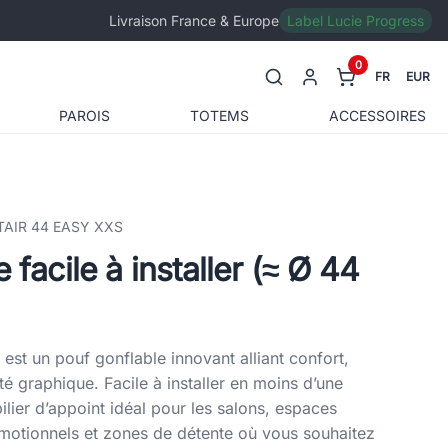
Livraison France & Europe
Label Lucie Progress
0
FR
EUR
PAROIS
TOTEMS
ACCESSOIRES
TAIR 44 EASY XXS
 facile à installer (≈ Ø 44
t un pouf gonflable innovant alliant confort,
lité graphique. Facile à installer en moins d’une
ilier d’appoint idéal pour les salons, espaces
motionnels et zones de détente où vous souhaitez