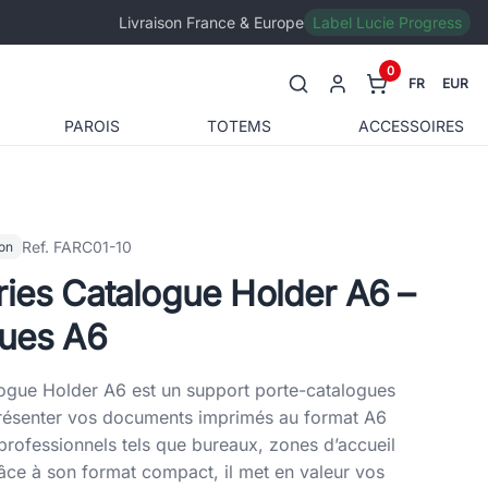
Livraison France & Europe
Label Lucie Progress
0
FR
EUR
PAROIS
TOTEMS
ACCESSOIRES
Ref. FARC01-10
ion
ies Catalogue Holder A6 –
gues A6
ogue Holder A6 est un support porte-catalogues
présenter vos documents imprimés au format A6
rofessionnels tels que bureaux, zones d’accueil
âce à son format compact, il met en valeur vos