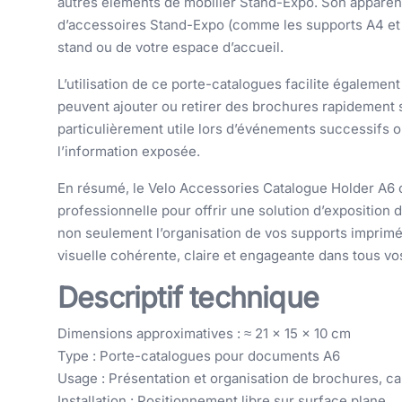
autres éléments de mobilier Stand-Expo. Son appare
d’accessoires Stand-Expo (comme les supports A4 et A
stand ou de votre espace d’accueil.
L’utilisation de ce porte-catalogues facilite égaleme
peuvent ajouter ou retirer des brochures rapidement s
particulièrement utile lors d’événements successifs 
l’information exposée.
En résumé, le Velo Accessories Catalogue Holder A6 
professionnelle pour offrir une solution d’exposition
non seulement l’organisation de vos supports imprimé
visuelle cohérente, claire et engageante dans tous v
Descriptif technique
Dimensions approximatives : ≈ 21 × 15 × 10 cm
Type : Porte-catalogues pour documents A6
Usage : Présentation et organisation de brochures, ca
Installation : Positionnement libre sur surface plane