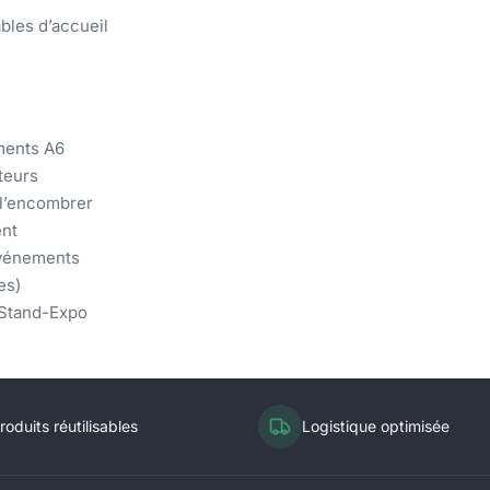
bles d’accueil
ments A6
iteurs
 l’encombrer
ent
événements
es)
 Stand-Expo
roduits réutilisables
Logistique optimisée