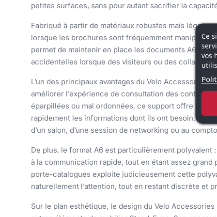
petites surfaces, sans pour autant sacrifier la capaci
Fabriqué à partir de matériaux robustes mais légers, 
Ce s
lorsque les brochures sont fréquemment manipulées par
serv
permet de maintenir en place les documents A6 de man
vos 
accidentelles lorsque des visiteurs ou des collaborat
util
Poli
L’un des principaux avantages du Velo Accessories Ca
améliorer l’expérience de consultation des contenus i
éparpillées ou mal ordonnées, ce support offre une vis
rapidement les informations dont ils ont besoin. Cela f
d’un salon, d’une session de networking ou au comptoi
De plus, le format A6 est particulièrement polyvalent :
à la communication rapide, tout en étant assez grand 
porte-catalogues exploite judicieusement cette polyv
naturellement l’attention, tout en restant discrète et p
Sur le plan esthétique, le design du Velo Accessorie