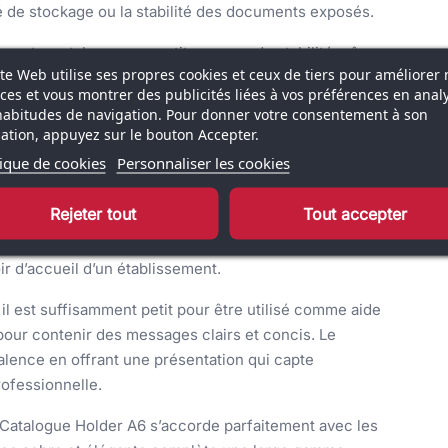
té de stockage ou la stabilité des documents exposés.
le porte-catalogues garantit une grande stabilité même
ite Web utilise ses propres cookies et ceux de tiers pour améliorer 
 différents utilisateurs. Sa conception intelligente
ices et vous montrer des publicités liées à vos préférences en anal
ière sûre, réduisant le risque de chutes
habitudes de navigation. Pour donner votre consentement à son
eurs parcourent les informations.
isation, appuyez sur le bouton Accepter.
tique de cookies
Personnaliser les cookies
talogue Holder A6 réside dans sa capacité à
mprimés. Plutôt que d’avoir des piles de brochures
Rejeter tout
Tout accepter
ibilité immédiate, permettant aux visiteurs de repérer
avorise des interactions plus fluides, que ce soit lors
r d’accueil d’un établissement.
 il est suffisamment petit pour être utilisé comme aide
pour contenir des messages clairs et concis. Le
alence en offrant une présentation qui capte
rofessionnelle.
s Catalogue Holder A6 s’accorde parfaitement avec les